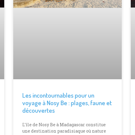
Les incontournables pour un
voyage à Nosy Be : plages, faune et
découvertes
L’île de Nosy Be à Madagascar constitue
une destination paradisiaque où nature