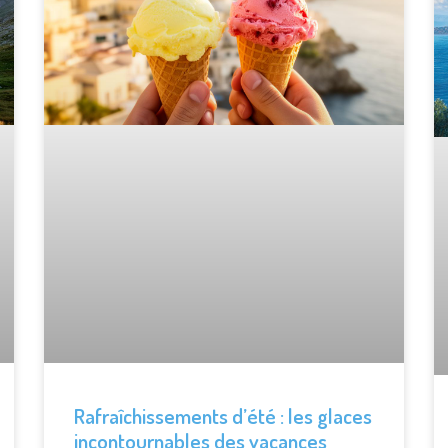
Rafraîchissements d’été : les glaces
incontournables des vacances