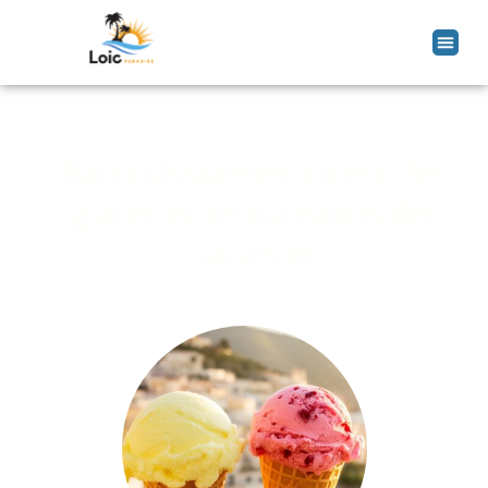
Rafraîchissements d’été : les
glaces incontournables des
vacances