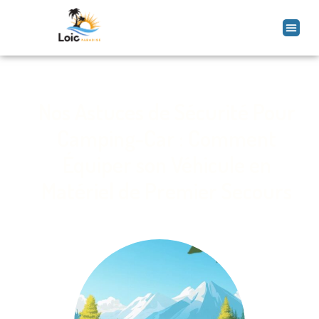
Nos Astuces de Sécurité Pour
Camping-Car : Comment
Équiper son Véhicule en
Matériel de Premier Secours